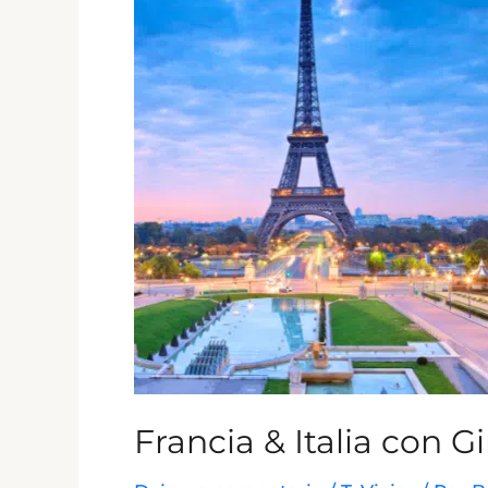
Italia
con
Ginebra
Viaje
en
Mayo
Francia & Italia con 