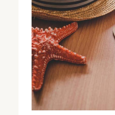
Trip
/
Davie
Linea
Tours,
EE.UU.