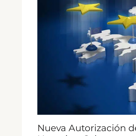
Visitantes
de
la
UE:
Lo
Que
Necesitas
Saber
Nueva Autorización de