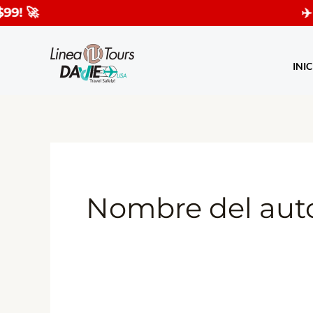
Ir
✈️ ¡PREVENTA
al
contenido
INIC
Nombre del aut