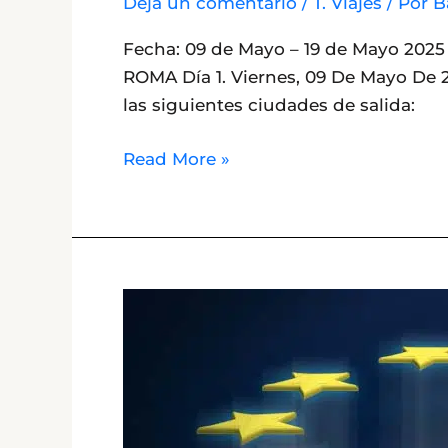
Deja un comentario
/
T. Viajes
/ Por
B
Fecha: 09 de Mayo – 19 de Mayo 20
ROMA Día 1. Viernes, 09 De Mayo De 2
las siguientes ciudades de salida:
Read More »
Nueva
Autorización
de
Viaje
ETIAS
para