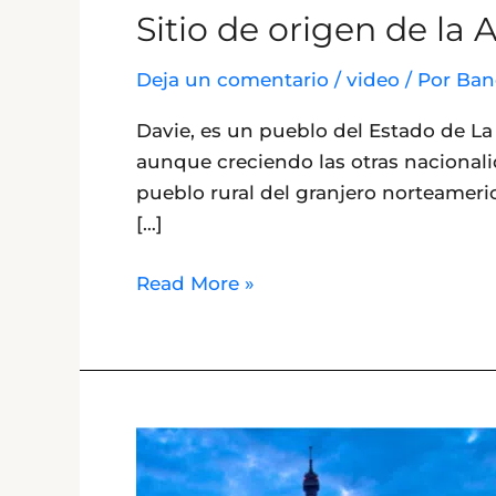
Sitio de origen de la
Sitio
de
Deja un comentario
/
video
/ Por
Ban
origen
de
Davie, es un pueblo del Estado de L
la
aunque creciendo las otras nacional
Agencia
pueblo rural del granjero norteamer
[…]
Read More »
Francia
&