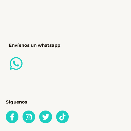
Envíenos un whatsapp
Síguenos
F
I
T
T
a
n
w
i
c
s
i
k