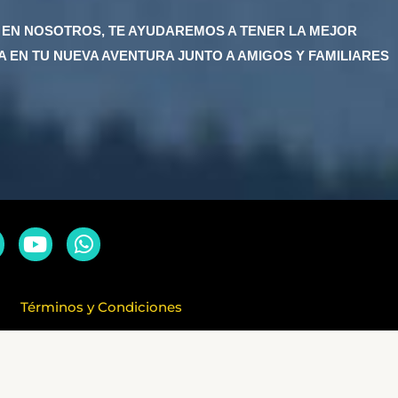
 EN NOSOTROS, TE AYUDAREMOS A TENER LA MEJOR
A EN TU NUEVA AVENTURA JUNTO A AMIGOS Y FAMILIARES
Y
W
o
h
u
a
t
t
Términos y Condiciones
u
s
b
a
 Seller of Travel License No. ST44738
e
p
p