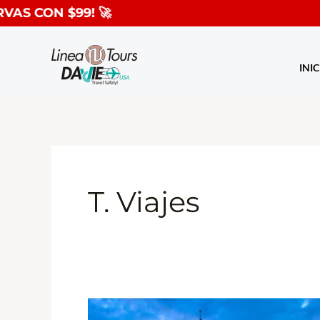
Ir
CON $99! 🚀
al
contenido
INIC
T. Viajes
Francia