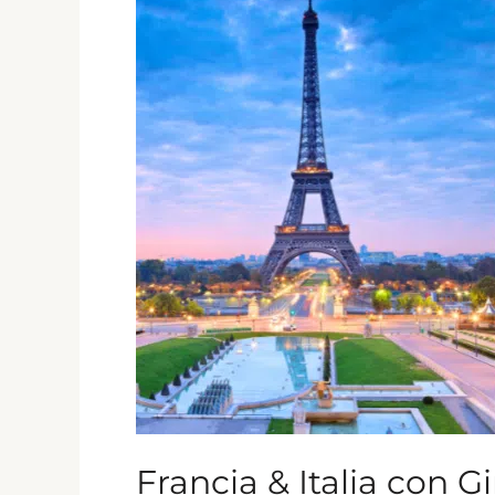
&
Italia
con
Ginebra
Viaje
en
Mayo
Francia & Italia con 