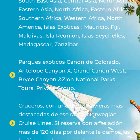
South East Asia, Central Asia, North Asia,
Eastern Asia, North Africa, Eastern Africa,
Southern Africa, Western Africa, North
America, Islas Exoticas : Mauricio, Fiji,
Maldivas, Isla Reunion, Islas Seychelles,
Madagascar, Zanzibar.
Parques exóticos Canon de Colorado,
Antelope Canyon X, Grand Canon West,
Bryce Canyon &Zion National Parks
Tours, Private Group.
Cruceros, con una de las navieras más
destacadas de ese ramo. Norwegian
Cruise Lines. Si reserva con antelación
mas de 120 días por delante le damos las