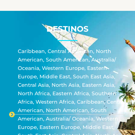
DESTINOS
Caribbean, Central American, North
American, South American, Australia/
Oceania, Western Europe, Eastern
Europe, Middle East, South East Asia,
Central Asia, North Asia, Eastern Asia,
North Africa, Eastern Africa, Southern
Africa, Western Africa, Caribbean, Central
American, North American, South
American, Australia/ Oceania, Western
Europe, Eastern Europe, Middle East,