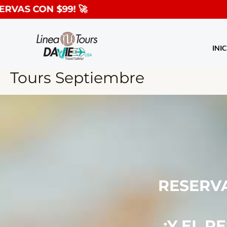
Ir
S CON $99! 🚀
al
contenido
INIC
Tours Septiembre
RESERVA
¡Y EL R