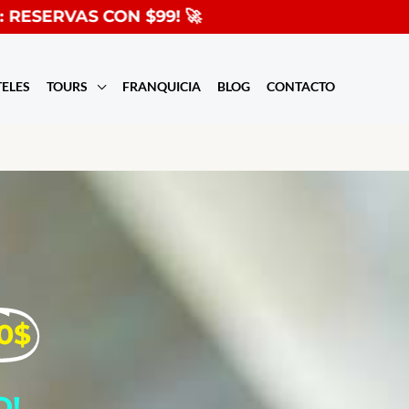
ERVAS CON $99! 🚀
TELES
TOURS
FRANQUICIA
BLOG
CONTACTO
0$
O!