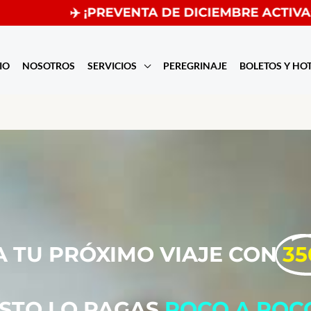
✈️ ¡PREVENTA DE DICIEMBRE ACTIVA: RES
IO
NOSOTROS
SERVICIOS
PEREGRINAJE
BOLETOS Y HO
 TU PRÓXIMO VIAJE CON
35
ESTO LO PAGAS
POCO A POC